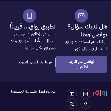
لديك سؤال؟
تطبيق رواق... قريباً!
ل معنا
نعمل على إطلاق تطبيق رواق
للجوال قريباً، لتتعلّم في أي وقت
 جاهز لمساعدتك في أي
ومن أي مكان. ترقّبونا!
ر أو سؤال تقني
تواصل عبر البريد
قريباً على آيفون وأندرويد
الإلكتروني
عن رواق
اتصل بنا
سياسة الخصوصية