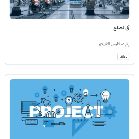
كي تصنع
د. فارس القنيعير
رواق