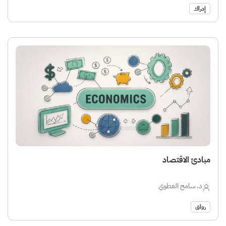
إدراك
مبادئ الاقتصاد
د. سامح العطوي
رواق