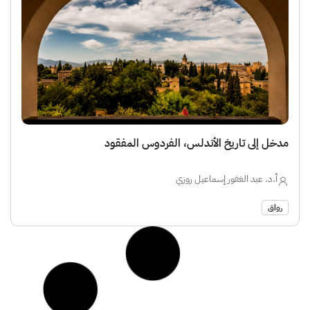
مدخل إلى تاريخ الأندلس، الفردوس المفقود
أ.د. عبد الغفور إسماعيل روزي
رواق