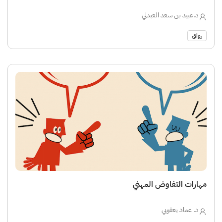
د.عبيد بن سعد العبدلي
رواق
مهارات التفاوض المهني
د. عماد يعقوبي