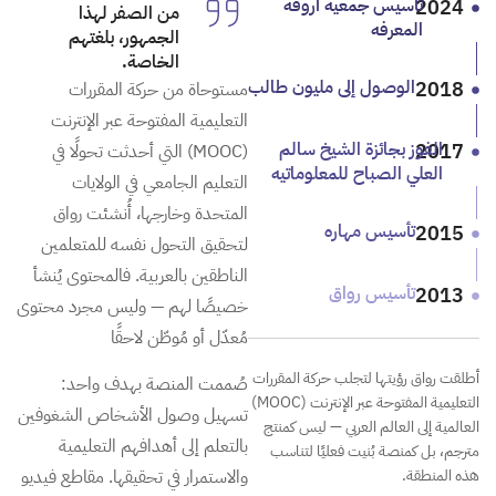
2024
تأسيس جمعيه أروقة
من الصفر لهذا
المعرفه
الجمهور، بلغتهم
الخاصة.
2018
الوصول إلى مليون طالب
مستوحاة من حركة المقررات
التعليمية المفتوحة عبر الإنترنت
2017
الفوز بجائزة الشيخ سالم
(MOOC) التي أحدثت تحولًا في
العلي الصباح للمعلوماتيه
التعليم الجامعي في الولايات
المتحدة وخارجها، أُنشئت رواق
2015
تأسيس مهاره
لتحقيق التحول نفسه للمتعلمين
الناطقين بالعربية. فالمحتوى يُنشأ
2013
تأسيس رواق
خصيصًا لهم — وليس مجرد محتوى
مُعدّل أو مُوطّن لاحقًا
أطلقت رواق رؤيتها لتجلب حركة المقررات
صُممت المنصة بهدف واحد:
التعليمية المفتوحة عبر الإنترنت (MOOC)
تسهيل وصول الأشخاص الشغوفين
العالمية إلى العالم العربي — ليس كمنتج
بالتعلم إلى أهدافهم التعليمية
مترجم، بل كمنصة بُنيت فعليًا لتناسب
هذه المنطقة.
والاستمرار في تحقيقها. مقاطع فيديو