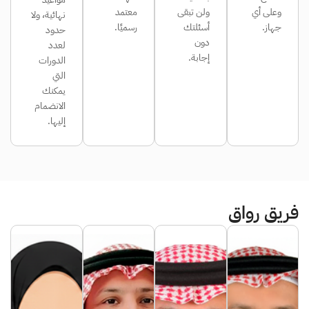
وعلى أي
ولن تبقى
معتمد
نهائية، ولا
جهاز.
أسئلتك
رسميًا.
حدود
دون
لعدد
إجابة.
الدورات
التي
يمكنك
الانضمام
إليها.
فريق رواق