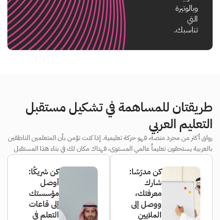
وبالوتيرة
التي
تناسبك.
طريقتان للمساهمة في تشكيل مستقبل
التعليم العربي
رواق أكثر من مجرد منصة، فهو حركة تعليمية. إذا كنت تؤمن بأن المتعلمين الناطقين
بالعربية يستحقون تعليماً عالمي المستوى، فهناك مكان لك في بناء هذا المستقبل
كن مدرّسًا:
كن شريكًا:
شارك
أوصل
معرفتك،
مؤسستك
ووصل إلى
إلى قاعات
الملايين
التعلم في