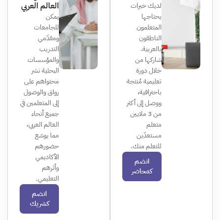
العالم العربي
لديك خبرات
يحتاجها
يمكن
المتعلمون
للجامعات
الناطقون
ومقدّمي
بالعربية.
التدريب
شاركها من
والمؤسسات
خلال دورة
البحثية نشر
تعليمية مُنتجة
محتواهم على
باحترافية،
رواق والوصول
ووصل إلى أكثر
إلى المتعلمين في
من 3 ملايين
جميع أنحاء
متعلم
العالم العربي،
مستعدّين
مما يوسّع
للتعلم منك.
حضورهم
الأكاديمي
انضم
وأثرهم
كمحاضر
التعليمي.
انضم
كشريك