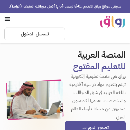
سيبقى موقع رواق القديم متاحًا لبضعة أيام! أكمل دوراتك المتبقية
(
الرابط
)
.
تسجيل الدخول
المنصة العربية
للتعليم المفتوح
رواق هي منصة تعليمية إلكترونية
تهتم بتقديم مواد دراسية أكاديمية
باللغة العربية في شتى المجاالت
والتخصصات، يقدمها أكاديميون
متميزون من مختلف أرجاء العالم
العربي
تصفح الدورات