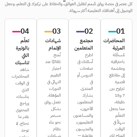
كل عنصر في منصة رواق صُمم لتقليل العوائق، والحفاظ على تركيزك في التعلم، وجعل
الوصول إلى أهدافك التعليمية أكثر سهولة.
04
03
02
01
المحاضرات
مجتمع
شهادات
تعلّم
المرئية
المتعلمين
الإتمام
بالوتيرة
مُسجَّلة
اطرح
تُمنح
التي
باحترافية
أسئلتك في
تلقائيًا عند
تناسبك
ومقسّمة
صفحات
اجتياز
شاهد
إلى مقاطع
الدروس أو
التقييم
المحاضرات
قصيرة
في
النهائي في
في الوقت
تتراوح بين
المنتدى.
الدورات
الذي
7 و15
يشارك
المؤهلة.
يناسبك،
دقيقة،
المتعلمون
تعمل رواق
وراجع
مما يجعل
الآخرون،
بشكل
المحتوى
التعلّم
والمساعدون
مستمر
بقدر ما
سهلاً في
التعليميون،
نحو بناء
تحتاج. لا
الوقت
والمدرسون
نظام
توجد
المتاح لك
بفاعلية —
شهادات
مواعيد