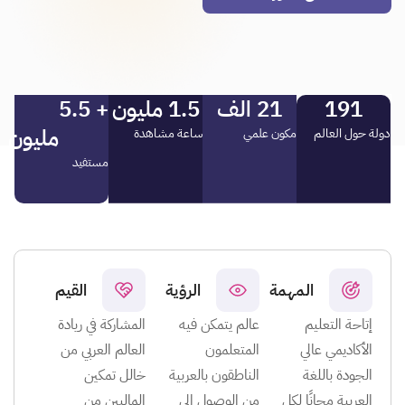
191
21
 الف
1.5
 مليون
+ 
5.5
مليون
دولة حول العالم
مكون علمي
ساعة مشاهدة
مستفيد
المهمة
الرؤية
القيم
إتاحة التعليم
عالم يتمكن فيه
المشاركة في ريادة
الأكاديمي عالي
المتعلمون
العالم العربي من
الجودة باللغة
الناطقون بالعربية
خالل تمكين
العربية مجانًا لكل
من الوصول إلى
الماليين من