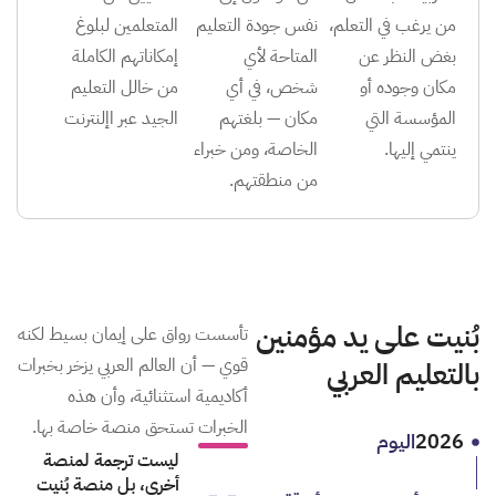
من يرغب في التعلم،
نفس جودة التعليم
المتعلمين لبلوغ
بغض النظر عن
المتاحة لأي
إمكاناتهم الكاملة
مكان وجوده أو
شخص، في أي
من خالل التعليم
المؤسسة التي
مكان — بلغتهم
الجيد عبر اإلنترنت
ينتمي إليها.
الخاصة، ومن خبراء
من منطقتهم.
بُنيت على يد مؤمنين
تأسست رواق على إيمان بسيط لكنه
قوي — أن العالم العربي يزخر بخبرات
بالتعليم العربي
أكاديمية استثنائية، وأن هذه
الخبرات تستحق منصة خاصة بها.
2026
اليوم
ليست ترجمة لمنصة
أخرى، بل منصة بُنيت