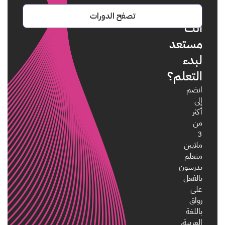
هل
تصفح الدورات
أنت
مستعد
لبدء
التعلم؟
انضم
إلى
أكثر
من
3
ملايين
متعلم
يدرسون
بالفعل
على
رواق
باللغة
العربية،