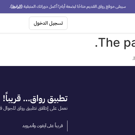
سيبقى موقع رواق القديم متاحًا لبضعة أيام! أكمل دوراتك المتبقية
(
الرابط
)
.
تسجيل الدخول
The pa
تطبيق رواق... قريباً!
نعمل على إطلاق تطبيق رواق للجوال قريبا
قريباً على آيفون وأندرويد